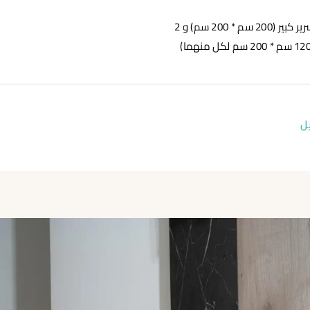
سرير كبير (200 سم * 200 سم) و 2
ل