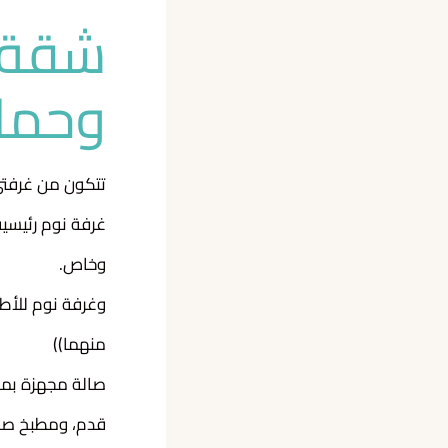
شقة 
وحما
تتكون من غرفت
وخاص.
منهما))
قدم، ومطبخ صغي