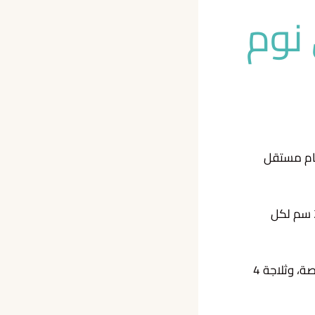
نوم
 كبير فاخر (200 سم * 200 سم)، وحمام مستقل
وغرفة نوم للأطفال بمساحة غرفة 16 متر وسريرين فرديين مقاس (120 سم * 200 سم لكل
صالة مجهزة بمساحة 16 متر وأريكة طويلة، وطاولة بشاشة تلفزيون سمارت 50 بوصة، وثلاجة 4