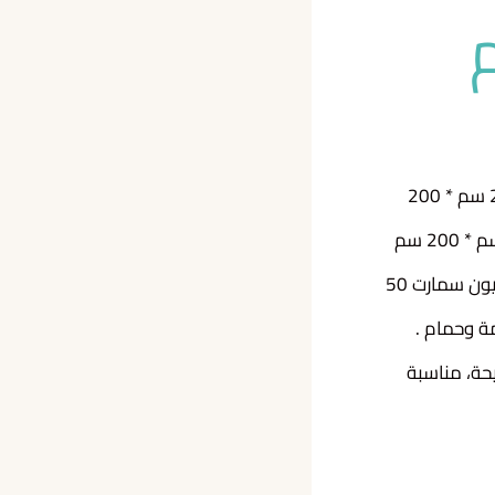
تتكون من غرفتي نوم غرفة نوم رئيسية بمساحة 18 متر، سرير مزدوج كبير فاخر (200 سم * 200
سم)، . وغرفة نوم للأطفال بمساحة غرفة 16 متر وثلاثة أسرة فردية مقاس (120 سم * 200 سم
لكل منهما) صالة مجهزة بمساحة 16 متر مربع وأريكة طويلة، وطاولة بشاشة تلفزيون سمارت 50
زمة وحمام .
حة، مناسبة