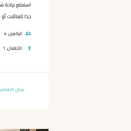
استمتع براحة شق
جدًا للعائلات أو
البالغين:
4
الأطفال:
1
عرض التفاصي