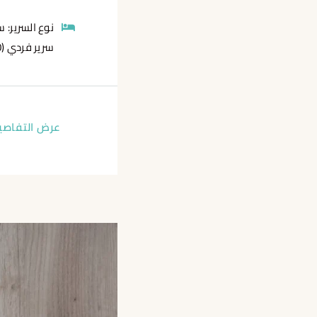
نوع السرير:
سرير فردي (120 سم * 200 سم لكل منهما)
عرض التفاصي