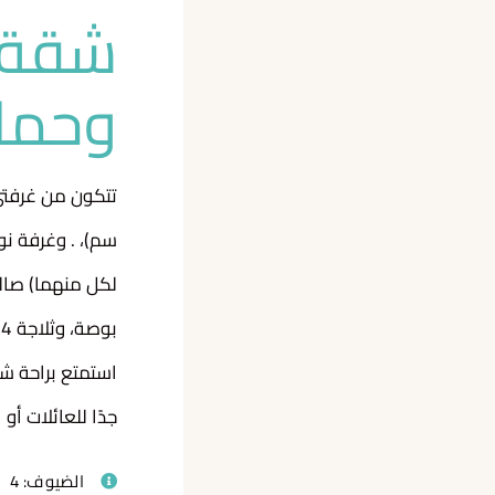
شقة 
وحما
ب
استمتع براحة شق
جدًا للعائلات أو
الضيوف:
4